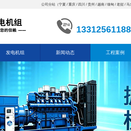
公司分站（
宁夏
/
重庆
/
四川
/
贵州
/
越南
/
缅甸
/
老挝
/
马
13312561188
发电机组
新闻动态
工程案例