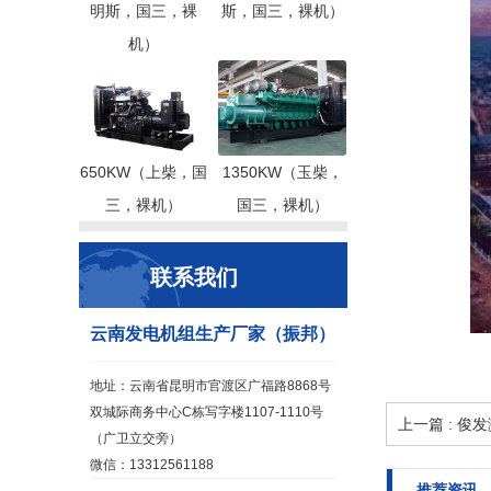
明斯，国三，裸
斯，国三，裸机）
机）
650KW（上柴，国
1350KW（玉柴，
三，裸机）
国三，裸机）
联系我们
云南发电机组生产厂家（振邦）
地址：云南省昆明市官渡区广福路8868号
双城际商务中心C栋写字楼1107-1110号
上一篇 : 俊
（广卫立交旁）
微信：13312561188
推荐资讯