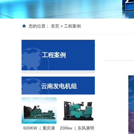
您的位置：
首页
>
工程案例
.
工程案例
云南发电机组
600KW（ 重庆康
200kw（ 东风康明