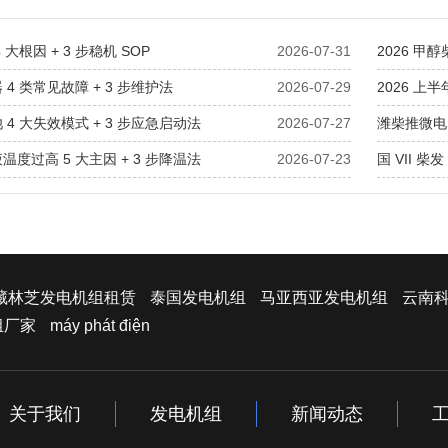
 大根因 + 3 步稳机 SOP
2026-07-31
2026 
4 类常见故障 + 3 步维护法
2026-07-29
2026 上
 4 大失效模式 + 3 步应急启动法
2026-07-27
潍柴推微电
温度过高 5 大主因 + 3 步降温法
2026-07-23
国 VII 柴
藏林芝发电机组租赁
泰国发电机组
马亚西亚发电机组
云南
组厂家
máy phát điện
关于我们
发电机组
新闻动态