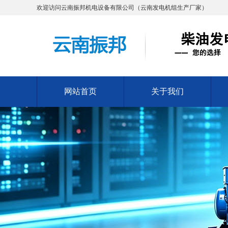
欢迎访问云南振邦机电设备有限公司（云南发电机组生产厂家）
网站首页
关于我们