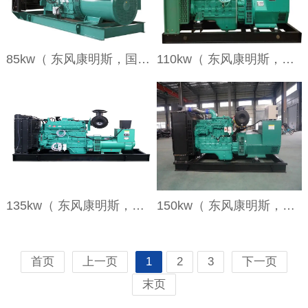
85kw（ 东风康明斯，国三，裸机）
110kw（ 东风康明斯，国三，裸机）
135kw（ 东风康明斯，国三，裸机）
150kw（ 东风康明斯，国三，裸机）
首页
上一页
1
2
3
下一页
末页